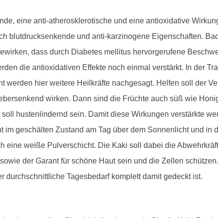
nde, eine anti-atherosklerotische und eine antioxidative Wirku
uch blutdrucksenkende und anti-karzinogene Eigenschaften. 
i bewirken, dass durch Diabetes mellitus hervorgerufene Besch
erden die antioxidativen Effekte noch einmal verstärkt. In der T
 werden hier weitere Heilkräfte nachgesagt. Helfen soll der V
 fiebersenkend wirken. Dann sind die Früchte auch süß wie Hon
oll hustenlindernd sein. Damit diese Wirkungen verstärkte wer
ht im geschälten Zustand am Tag über dem Sonnenlicht und in 
ch eine weiße Pulverschicht. Die Kaki soll dabei die Abwehrkräft
owie der Garant für schöne Haut sein und die Zellen schützen
er durchschnittliche Tagesbedarf komplett damit gedeckt ist.