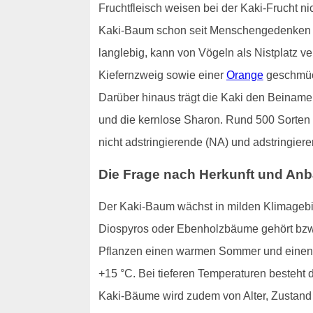
Fruchtfleisch weisen bei der Kaki-Frucht ni
Kaki-Baum schon seit Menschengedenken kul
langlebig, kann von Vögeln als Nistplatz v
Kiefernzweig sowie einer
Orange
geschmück
Darüber hinaus trägt die Kaki den Beinamen
und die kernlose Sharon. Rund 500 Sorten d
nicht adstringierende (NA) und adstringiere
Die Frage nach Herkunft und An
Der Kaki-Baum wächst in milden Klimagebie
Diospyros oder Ebenholzbäume gehört bzw
Pflanzen einen warmen Sommer und einen z
+15 °C. Bei tieferen Temperaturen besteht 
Kaki-Bäume wird zudem von Alter, Zustand 