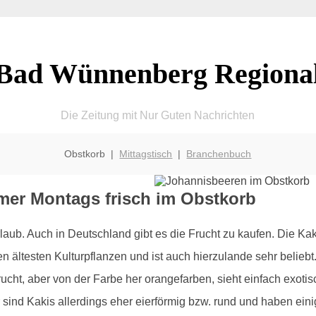
Bad Wünnenberg Regiona
Die Zeitung mit Nur Guten Nachrichten
Obstkorb |
Mittagstisch
|
Branchenbuch
er Montags frisch im Obstkorb
ub. Auch in Deutschland gibt es die Frucht zu kaufen. Die Kak
en ältesten Kulturpflanzen und ist auch hierzulande sehr beli
cht, aber von der Farbe her orangefarben, sieht einfach exotis
sind Kakis allerdings eher eierförmig bzw. rund und haben ei