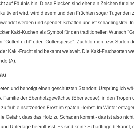
cht auf Fäulnis hin. Diese Flecken sind eher ein Zeichen für ei
tiviert wird, wird diesem und den Früchten sogar Tugenden z
erwendet werden und spendet Schatten und ist schädlingsfrei. In
ter Kaki-Kuchen als Symbol für den traditionellen Wunsch "G
 "Götterfrucht" oder "Götterspeise". Zuchtformen bzw. Sorten d
er Kaki-Frucht sind bekannt weltweit. Die Kaki-Fruchsorten we
nde (A).
bau
ten und benötigt einen geschützten Standort. Ursprünglich wäc
. Familie der Ebenholzgewächse (Ebenaceae), in den Tropen u
u früh einsetzenden Frost im späten Herbst. Im Winter ertrag
die Gefahr, dass das Holz zu Schaden kommt - das ist also nich
und Unterlage beeinflusst. Es sind keine Schädlinge bekannt,