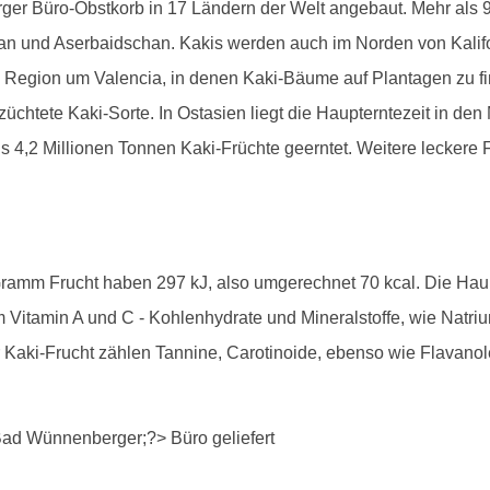
r Büro-Obstkorb in 17 Ländern der Welt angebaut. Mehr als 90 
pan und Aserbaidschan. Kakis werden auch im Norden von Kali
 Region um Valencia, in denen Kaki-Bäume auf Plantagen zu finde
chtete Kaki-Sorte. In Ostasien liegt die Haupterntezeit in d
s 4,2 Millionen Tonnen Kaki-Früchte geerntet. Weitere leckere F
 Gramm Frucht haben 297 kJ, also umgerechnet 70 kcal. Die Hau
m Vitamin A und C - Kohlenhydrate und Mineralstoffe, wie Natri
er Kaki-Frucht zählen Tannine, Carotinoide, ebenso wie Flavan