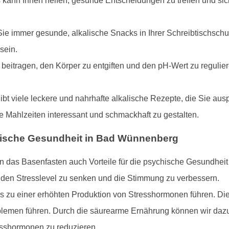
s kann Ihnen helfen, gesunde Entscheidungen zu treffen und sic
ie immer gesunde, alkalische Snacks in Ihrer Schreibtischschub
sein.
beitragen, den Körper zu entgiften und den pH-Wert zu regulier
gibt viele leckere und nahrhafte alkalische Rezepte, die Sie au
 Mahlzeiten interessant und schmackhaft zu gestalten.
ische Gesundheit in Bad Wünnenberg
n das Basenfasten auch Vorteile für die psychische Gesundheit
 den Stresslevel zu senken und die Stimmung zu verbessern.
es zu einer erhöhten Produktion von Stresshormonen führen. D
emen führen. Durch die säurearme Ernährung können wir dazu
esshormonen zu reduzieren.